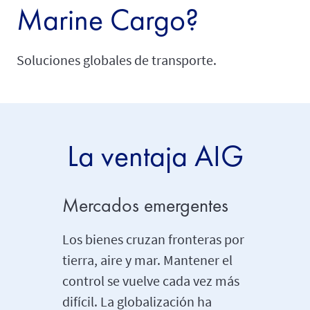
Marine Cargo?
Soluciones globales de transporte.
La ventaja AIG
Mercados emergentes
Mante
expect
Los bienes cruzan fronteras por
tierra, aire y mar. Mantener el
Los ava
control se vuelve cada vez más
creado a
difícil. La globalización ha
clientes