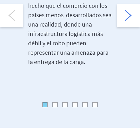
hecho que el comercio con los
fabricac
países menos desarrollados sea
cadenas
una realidad, donde una
estar pr
infraestructura logística más
interrup
débil y el robo pueden
negativo
representar una amenaza para
cliente,
la entrega de la carga.
la compa