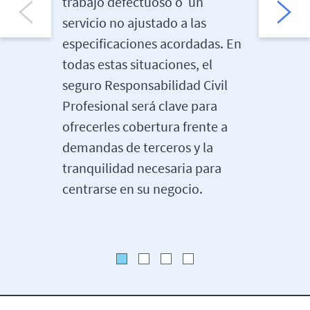
trabajo defectuoso o un
diferent
servicio no ajustado a las
eso que 
especificaciones acordadas. En
diseñada
todas estas situaciones, el
necesida
seguro Responsabilidad Civil
particul
Profesional será clave para
de contr
ofrecerles cobertura frente a
grandes
demandas de terceros y la
tranquilidad necesaria para
centrarse en su negocio.