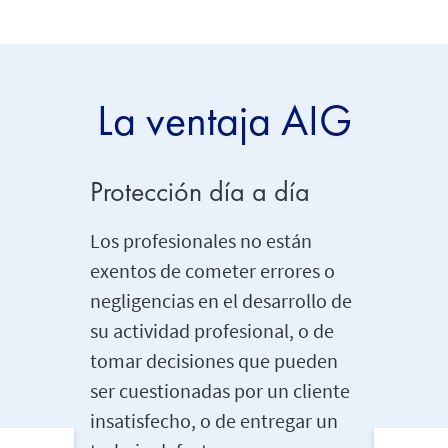
La ventaja AIG
Protección día a día
Difere
especi
Los profesionales no están
difere
exentos de cometer errores o
negligencias en el desarrollo de
Asegura
su actividad profesional, o de
de activ
tomar decisiones que pueden
reconoc
ser cuestionadas por un cliente
riesgo o
insatisfecho, o de entregar un
menudo 